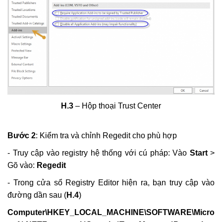
H.3
– Hộp thoại Trust Center
Bước 2
: Kiểm tra và chỉnh Regedit cho phù hợp
- Truy cập vào registry hệ thống với cú pháp: Vào
Start
>
Gõ vào:
Regedit
- Trong cửa sổ Registry Editor hiện ra, bạn truy cập vào
đường dần sau (
H.4
)
Computer\HKEY_LOCAL_MACHINE\SOFTWARE\Micro