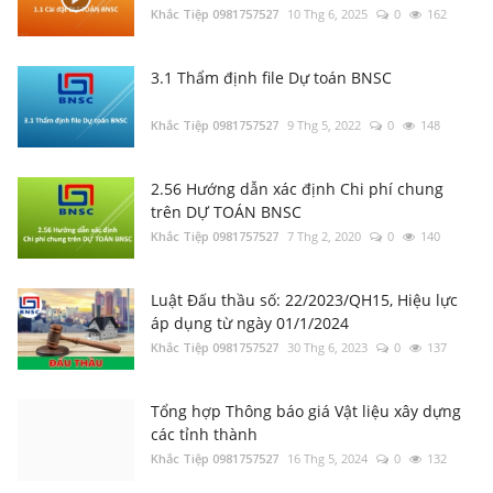
Khắc Tiệp 0981757527
10 Thg 6, 2025
0
162
3.1 Thẩm định file Dự toán BNSC
Khắc Tiệp 0981757527
9 Thg 5, 2022
0
148
2.56 Hướng dẫn xác định Chi phí chung
trên DỰ TOÁN BNSC
Khắc Tiệp 0981757527
7 Thg 2, 2020
0
140
Luật Đấu thầu số: 22/2023/QH15, Hiệu lực
áp dụng từ ngày 01/1/2024
Khắc Tiệp 0981757527
30 Thg 6, 2023
0
137
Tổng hợp Thông báo giá Vật liệu xây dựng
các tỉnh thành
Khắc Tiệp 0981757527
16 Thg 5, 2024
0
132