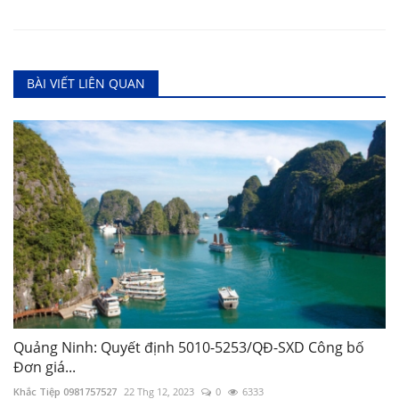
BÀI VIẾT LIÊN QUAN
Quảng Ninh: Quyết định 5010-5253/QĐ-SXD Công bố
Đơn giá...
Khắc Tiệp 0981757527
22 Thg 12, 2023
0
6333