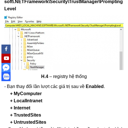
soft\.NETFramework\Security\TrustManager\Prompting
Level
H.4
– registry hệ thống
- Bạn thay đổi lần lượt các giá trị sau về
Enabled
.
+ MyComputer
+ LocalIntranet
+ Internet
+ TrustedSites
+ UntrustedSites