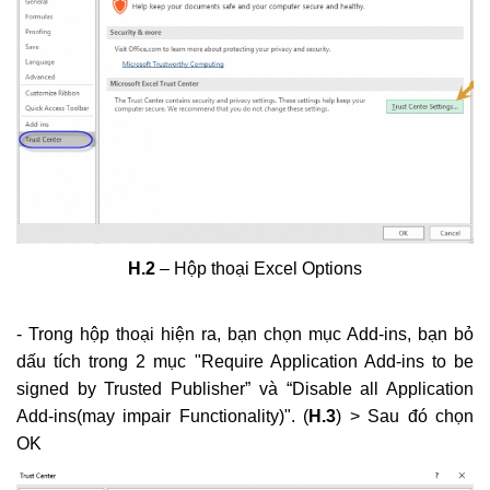
Tổng hợp Thông báo giá Vật liệu xây dựng
các tỉnh thành
Khắc Tiệp 0981757527
16 Thg 5, 2024
0
132
Nghị định 206/2026/NĐ-CP về quản lý chi
phí đầu tư xây dựng
Khắc Tiệp 0981757527
15 Thg 6, 2026
0
131
Bộ Xây dựng: Quyết định 37; 38; 39/QĐ-BXD
H.2
– Hộp thoại Excel Options
Định mức Dịch vụ thoát nước; Dịch vụ cây
xanh; Dịch vụ chiếu sáng đô thị
Khắc Tiệp 0981757527
17 Thg 1, 2025
0
129
- Trong hộp thoại hiện ra, bạn chọn mục Add-ins, bạn bỏ
dấu tích trong 2 mục "Require Application Add-ins to be
signed by Trusted Publisher” và “Disable all Application
Add-ins(may impair Functionality)". (
H.3
) > Sau đó chọn
OK