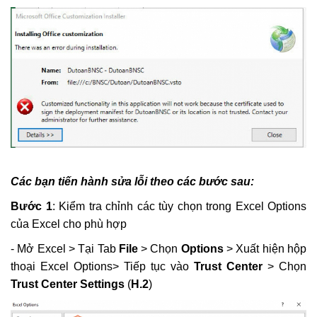
toán khi nào thì được điều chỉnh k=1,2
Khắc Tiệp 0981757527
5 Thg 1, 2022
0
179
1.1 Cài đặt phần mềm DỰ TOÁN BNSC
Khắc Tiệp 0981757527
10 Thg 6, 2025
0
162
3.1 Thẩm định file Dự toán BNSC
Khắc Tiệp 0981757527
9 Thg 5, 2022
0
148
Các bạn tiến hành sửa lỗi theo các bước sau:
2.56 Hướng dẫn xác định Chi phí chung
Bước 1
: Kiểm tra chỉnh các tùy chọn trong Excel Options
trên DỰ TOÁN BNSC
của Excel cho phù hợp
Khắc Tiệp 0981757527
7 Thg 2, 2020
0
140
- Mở Excel > Tại Tab
File
> Chọn
Options
> Xuất hiện hộp
thoại Excel Options> Tiếp tục vào
Trust Center
> Chọn
Luật Đấu thầu số: 22/2023/QH15, Hiệu lực
Trust Center Settings
(
H.2
)
áp dụng từ ngày 01/1/2024
Khắc Tiệp 0981757527
30 Thg 6, 2023
0
137