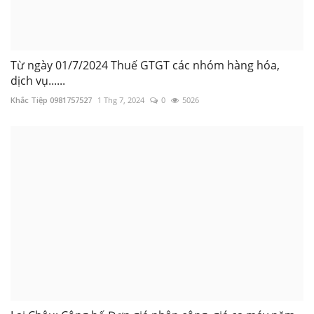
Từ ngày 01/7/2024 Thuế GTGT các nhóm hàng hóa,
dịch vụ......
Khắc Tiệp 0981757527
1 Thg 7, 2024
0
5026
Lai Châu: Công bố Đơn giá nhân công, giá ca máy năm