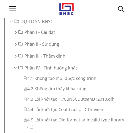
DỰ TOÁN BNSC
Phần I - Cài đặt
Đăng nhập
Đăng ký
Phần II - Sử dụng
Trang chủ
Phần III - Thẩm định
Giới thiệu
Phần IV - Tình huống khác
4.1 Không tạo mới được công trình
Tin tức
4.2 Không tìm thấy khóa cứng
Dự toán BNSC
4.3 Lỗi khởi tạo ….'CBNSCDutoanDT2018.dll'
4.4 Lỗi khởi tạo Could not ... 'CThuvien'
Tư vấn
4.5 Lỗi khởi tạo Old format or invalid type library
(...)
Đào Tạo