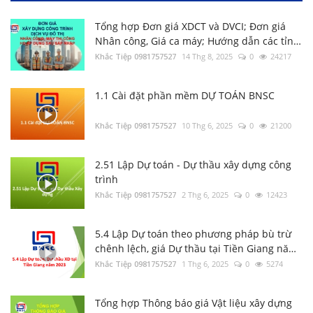
Tổng hợp Đơn giá XDCT và DVCI; Đơn giá
2.56 Hướng dẫn xác định Chi phí chung
Nhân công, Giá ca máy; Hướng dẫn các tỉnh
trên DỰ TOÁN BNSC
thành
Khắc Tiệp 0981757527
14 Thg 8, 2025
0
24217
Khắc Tiệp 0981757527
7 Thg 2, 2020
0
140
1.1 Cài đặt phần mềm DỰ TOÁN BNSC
Luật Đấu thầu số: 22/2023/QH15, Hiệu lực
áp dụng từ ngày 01/1/2024
Khắc Tiệp 0981757527
10 Thg 6, 2025
0
21200
Khắc Tiệp 0981757527
30 Thg 6, 2023
0
137
2.51 Lập Dự toán - Dự thầu xây dựng công
trình
Tổng hợp Thông báo giá Vật liệu xây dựng
Khắc Tiệp 0981757527
các tỉnh thành
2 Thg 6, 2025
0
12423
Khắc Tiệp 0981757527
16 Thg 5, 2024
0
132
5.4 Lập Dự toán theo phương pháp bù trừ
chênh lệch, giá Dự thầu tại Tiền Giang năm
Nghị định 206/2026/NĐ-CP về quản lý chi
2023
Khắc Tiệp 0981757527
1 Thg 6, 2025
0
5274
phí đầu tư xây dựng
Khắc Tiệp 0981757527
15 Thg 6, 2026
0
131
Tổng hợp Thông báo giá Vật liệu xây dựng