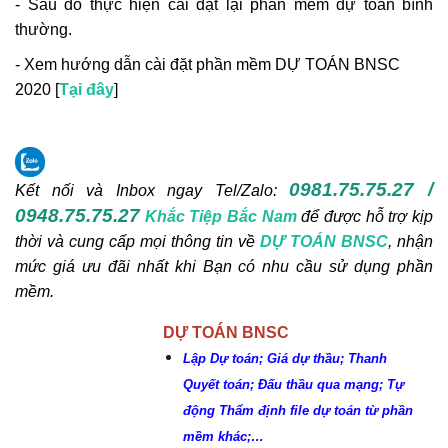
- Sau đó thực hiện cài đặt lại phần mềm dự toán bình
thường.
- Xem hướng dẫn cài đặt phần mềm DỰ TOÁN BNSC
2020 [
Tại đây
]
0981.75.75.27 /
Kết nối và Inbox ngay
Tel/Zalo:
0948.75.75.27
Khắc Tiệp Bắc Nam
để được hỗ trợ kịp
thời và cung cấp mọi thông tin về
DỰ TOÁN BNSC
, nhận
mức giá ưu đãi nhất khi Bạn có nhu cầu sử dụng phần
mềm.
DỰ TOÁN BNSC
Lập Dự toán; Giá dự thầu; Thanh
Quyết toán; Đấu thầu qua mạng; Tự
động Thẩm định file dự toán từ phần
mềm khác;…