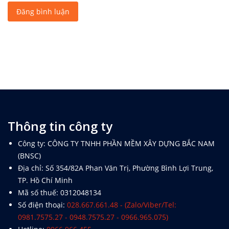
Đăng bình luận
Thông tin công ty
Công ty: CÔNG TY TNHH PHẦN MỀM XÂY DỰNG BẮC NAM
(BNSC)
Địa chỉ: Số 354/82A Phan Văn Trị, Phường Bình Lợi Trung,
TP. Hồ Chí Minh
Mã số thuế: 0312048134
Số điện thoại:
028.667.661.48 - (Zalo/Viber/Tel:
0981.7575.27 - 0948.7575.27 - 0966.965.075)
Hotline:
0966.966.455