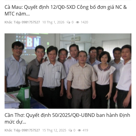
Cà Mau: Quyết định 12/QĐ-SXD Công bố đơn giá NC &
MTC năm...
Khắc Tiệp 0981757527
10 Thg 1, 2026
0
1420
Cần Thơ: Quyết định 50/2025/QĐ-UBND ban hành Định
mức dự...
Khắc Tiệp 0981757527
15 Thg 12, 2025
0
419