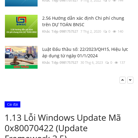
Khắc Tiệp 0981757527
9 Thg 5, 2022
0
144
2.56 Hướng dẫn xác định Chi phí chung
trên DỰ TOÁN BNSC
Khắc Tiệp 0981757527
7 Thg 2, 2020
0
140
Luật Đấu thầu số: 22/2023/QH15, Hiệu lực
áp dụng từ ngày 01/1/2024
Khắc Tiệp 0981757527
30 Thg 6, 2023
0
137
Tổng hợp Thông báo giá Vật liệu xây dựng
các tỉnh thành
Khắc Tiệp 0981757527
16 Thg 5, 2024
0
133
Cài đặt
Bộ Xây dựng: Quyết định 37; 38; 39/QĐ-BXD
1.13 Lỗi Windows Update Mã
Định mức Dịch vụ thoát nước; Dịch vụ cây
xanh; Dịch vụ chiếu sáng đô thị
0x80070422 (Update
Khắc Tiệp 0981757527
17 Thg 1, 2025
0
130