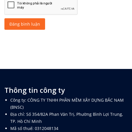
Đăng bình luận
Thông tin công ty
Công ty: CÔNG TY TNHH PHẦN MỀM XÂY DỰNG BẮC NAM
(BNSC)
Địa chỉ: Số 354/82A Phan Văn Trị, Phường Bình Lợi Trung,
TP. Hồ Chí Minh
Mã số thuế: 0312048134
Số điện thoại:
028.667.661.48 - (Zalo/Viber/Tel: