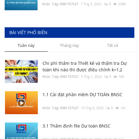
Tổng hợp Đơn giá XDCT và DVCI; Đơn giá
Khắc Tiệp 0981757527
7 Thg 5, 2022
0
5386
Nhân công, Giá ca máy; Hướng dẫn các tỉnh
thành
Khắc Tiệp 0981757527
14 Thg 8, 2025
0
303
Bộ cài DỰ TOÁN BNSC (cập nhật đến ngày
BÀI VIẾT PHỔ BIẾN
01/3/2022)
Tuần này
Tháng này
Tất cả
Khắc Tiệp 0981757527
11 Thg 6, 2025
0
213
Chi phí thẩm tra Thiết kế và thẩm tra Dự
toán khi nào thì được điều chỉnh k=1,2
Khắc Tiệp 0981757527
5 Thg 1, 2022
0
180
1.1 Cài đặt phần mềm DỰ TOÁN BNSC
Khắc Tiệp 0981757527
10 Thg 6, 2025
0
161
3.1 Thẩm định file Dự toán BNSC