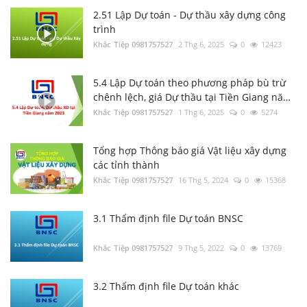
2.51 Lập Dự toán - Dự thầu xây dựng công
trình
Luật Đấu thầu số: 22/2023/QH15, Hiệu lực
Khắc Tiệp 0981757527
áp dụng từ ngày 01/1/2024
2 Thg 6, 2025
0
12423
Khắc Tiệp 0981757527
30 Thg 6, 2023
0
137
5.4 Lập Dự toán theo phương pháp bù trừ
chênh lệch, giá Dự thầu tại Tiền Giang năm
Tổng hợp Thông báo giá Vật liệu xây dựng
2023
Khắc Tiệp 0981757527
1 Thg 6, 2025
0
5274
các tỉnh thành
Khắc Tiệp 0981757527
16 Thg 5, 2024
0
133
Tổng hợp Thông báo giá Vật liệu xây dựng
các tỉnh thành
Bộ Xây dựng: Quyết định 37; 38; 39/QĐ-BXD
Khắc Tiệp 0981757527
16 Thg 5, 2024
0
15368
Định mức Dịch vụ thoát nước; Dịch vụ cây
xanh; Dịch vụ chiếu sáng đô thị
Khắc Tiệp 0981757527
17 Thg 1, 2025
0
130
3.1 Thẩm định file Dự toán BNSC
Văn bản Số: 5787/TCĐBVN-QLBTĐB: Phân
Khắc Tiệp 0981757527
9 Thg 5, 2022
0
13769
loại đường để tính cước vận tải đường bộ
Khắc Tiệp 0981757527
22 Thg 9, 2022
0
129
3.2 Thẩm định file Dự toán khác