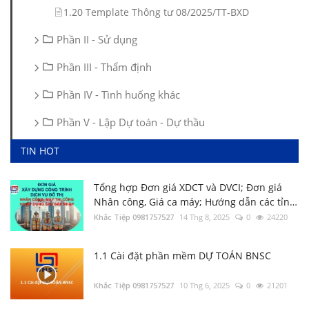
1.20 Template Thông tư 08/2025/TT-BXD
Phần II - Sử dụng
Phần III - Thẩm định
Phần IV - Tình huống khác
Phần V - Lập Dự toán - Dự thầu
TIN HOT
Tổng hợp Đơn giá XDCT và DVCI; Đơn giá
Nhân công, Giá ca máy; Hướng dẫn các tỉnh
thành
Khắc Tiệp 0981757527
14 Thg 8, 2025
0
24220
1.1 Cài đặt phần mềm DỰ TOÁN BNSC
2.56 Hướng dẫn xác định Chi phí chung
trên DỰ TOÁN BNSC
Khắc Tiệp 0981757527
10 Thg 6, 2025
0
21201
Khắc Tiệp 0981757527
7 Thg 2, 2020
0
140