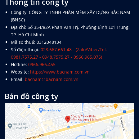
Thông tin công ty
Công ty: CÔNG TY TNHH PHẦN MỀM XÂY DỰNG BẮC NAM
(BNSC)
Địa chỉ: Số 354/82A Phan Văn Trị, Phường Bình Lợi Trung,
TP. Hồ Chí Minh
Mã số thuế: 0312048134
Số điện thoại:
028.667.661.48 - (Zalo/Viber/Tel:
0981.7575.27 - 0948.7575.27 - 0966.965.075)
Hotline:
0966.966.455
Website:
https://www.bacnam.com.vn
Email:
bacnam@bacnam.com.vn
Bản đồ công ty