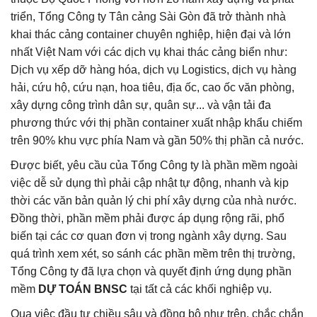
triển, Tổng Công ty Tân cảng Sài Gòn đã trở thành nhà
khai thác cảng container chuyên nghiệp, hiện đại và lớn
nhất Việt Nam với các dịch vụ khai thác cảng biển như:
Dịch vụ xếp dỡ hàng hóa, dịch vụ Logistics, dịch vụ hàng
hải, cứu hộ, cứu nạn, hoa tiêu, địa ốc, cao ốc văn phòng,
xây dựng công trình dân sự, quân sự... và vận tải đa
phương thức với thị phần container xuất nhập khẩu chiếm
trên 90% khu vực phía Nam và gần 50% thị phần cả nước.
Được biết, yêu cầu của Tổng Công ty là phần mềm ngoài
việc dễ sử dụng thì phải cập nhật tự động, nhanh và kịp
thời các văn bản quản lý chi phí xây dựng của nhà nước.
Đồng thời, phần mềm phải được áp dụng rộng rãi, phổ
biến tại các cơ quan đơn vị trong ngành xây dựng. Sau
quá trình xem xét, so sánh các phần mềm trên thị trường,
Tổng Công ty đã lựa chọn và quyết định ứng dụng phần
mềm
DỰ TOÁN BNSC
tại tất cả các khối nghiệp vụ.
Qua việc đầu tư chiều sâu và đồng bộ như trên, chắc chắn