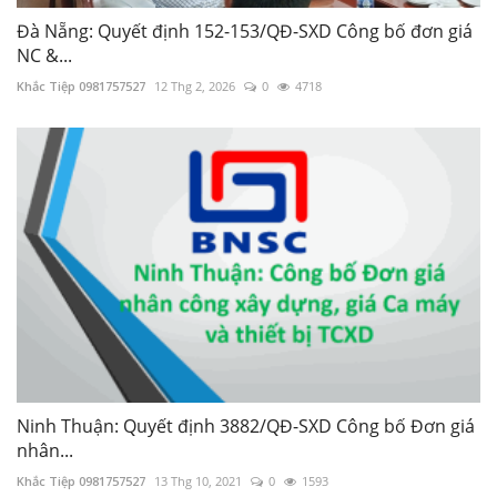
Đà Nẵng: Quyết định 152-153/QĐ-SXD Công bố đơn giá
NC &...
Khắc Tiệp 0981757527
12 Thg 2, 2026
0
4718
2.51 Lập Dự toán - Dự thầu xây dựng công
trình
Khắc Tiệp 0981757527
2 Thg 6, 2025
0
12418
5.4 Lập Dự toán theo phương pháp bù trừ
chênh lệch, giá Dự thầu tại Tiền Giang năm
2023
Khắc Tiệp 0981757527
1 Thg 6, 2025
0
5272
Ninh Thuận: Quyết định 3882/QĐ-SXD Công bố Đơn giá
nhân...
Tổng hợp Thông báo giá Vật liệu xây dựng
Khắc Tiệp 0981757527
13 Thg 10, 2021
0
1593