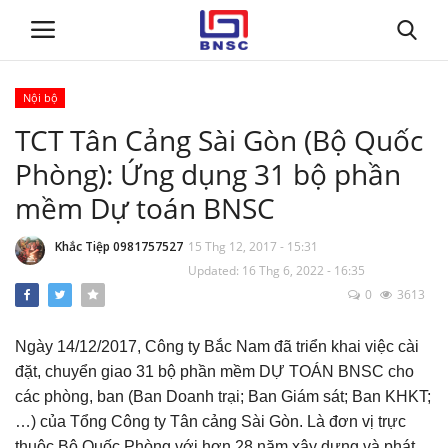
Nội bộ
Đăng nhập
Đăng ký
TCT Tân Cảng Sài Gòn (Bộ Quốc
Phòng): Ứng dụng 31 bộ phần
Trang chủ
mềm Dự toán BNSC
Giới thiệu
Khắc Tiệp 0981757527
15 Thg 12, 2017 - 15:31
Updated: 16 Thg 6, 2022 - 16:35
Tin tức
0
3613
Dự toán BNSC
Ngày 14/12/2017, Công ty Bắc Nam đã triển khai việc cài
đặt, chuyển giao 31 bộ phần mềm DỰ TOÁN BNSC cho
Tư vấn
các phòng, ban (Ban Doanh trại; Ban Giám sát; Ban KHKT;
…) của Tổng Công ty Tân cảng Sài Gòn. Là đơn vị trực
Đào Tạo
thuộc Bộ Quốc Phòng với hơn 28 năm xây dựng và phát