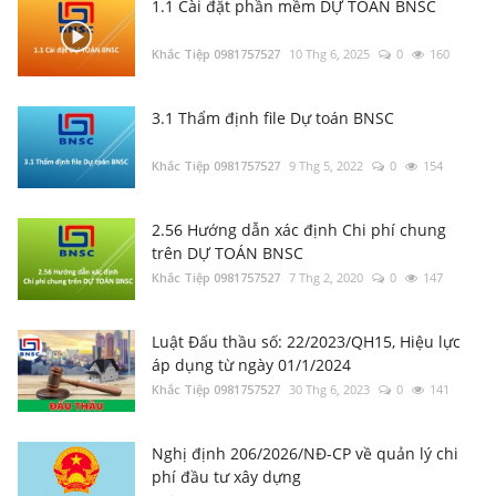
3.1 Thẩm định file Dự toán BNSC
Khắc Tiệp 0981757527
9 Thg 5, 2022
0
154
Tổng hợp Thông báo giá Vật liệu xây dựng
các tỉnh thành
Khắc Tiệp 0981757527
16 Thg 5, 2024
0
15353
2.56 Hướng dẫn xác định Chi phí chung
trên DỰ TOÁN BNSC
Khắc Tiệp 0981757527
7 Thg 2, 2020
0
147
3.1 Thẩm định file Dự toán BNSC
Khắc Tiệp 0981757527
9 Thg 5, 2022
0
13763
Luật Đấu thầu số: 22/2023/QH15, Hiệu lực
áp dụng từ ngày 01/1/2024
Khắc Tiệp 0981757527
30 Thg 6, 2023
0
141
3.2 Thẩm định file Dự toán khác
Khắc Tiệp 0981757527
7 Thg 5, 2022
0
5386
Nghị định 206/2026/NĐ-CP về quản lý chi
phí đầu tư xây dựng
Khắc Tiệp 0981757527
15 Thg 6, 2026
0
136
Tổng hợp Thông báo giá Vật liệu xây dựng
các tỉnh thành