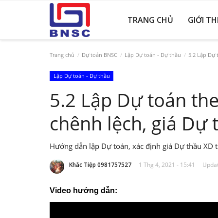
TRANG CHỦ
GIỚI TH
Trang chủ
Dự toán BNSC
Lập Dự toán - Dự thầu
5.2 Lập Dự 
Lập Dự toán - Dự thầu
5.2 Lập Dự toán th
chênh lệch, giá Dự
Hướng dẫn lập Dự toán, xác định giá Dự thầu XD t
Khắc Tiệp 0981757527
1 Thg 4, 2021 - 15:41
Updat
Video hướng dẫn: