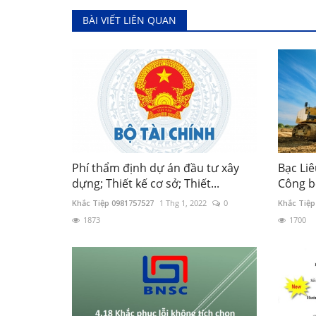
BÀI VIẾT LIÊN QUAN
Phí thẩm định dự án đầu tư xây
Bạc Li
dựng; Thiết kế cơ sở; Thiết...
Công b
Khắc Tiệp 0981757527
1 Thg 1, 2022
0
Khắc Tiệp
1873
1700