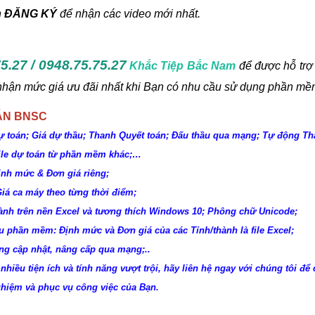
n
ĐĂNG KÝ
để nhận các video mới nhất.
5.27 / 0948.75.75.27
Khắc Tiệp Bắc Nam
để được hỗ trợ 
 nhận mức giá ưu đãi nhất khi Bạn có nhu cầu sử dụng phần mề
ÁN BNSC
ự toán; Giá dự thầu; Thanh Quyết toán; Đấu thầu qua mạng; Tự động T
file dự toán từ phần mềm khác;…
ịnh mức & Đơn giá riêng;
Giá ca máy theo từng thời điểm;
ành trên nền Excel và tương thích Windows 10; Phông chữ Unicode;
u phần mềm: Định mức và Đơn giá của các Tỉnh/thành là file Excel;
ng cập nhật, nâng cấp qua mạng;..
 nhiều tiện ích và tính năng vượt trội, hãy liên hệ ngay với chúng tôi để
nghiệm và phục vụ công việc của Bạn.