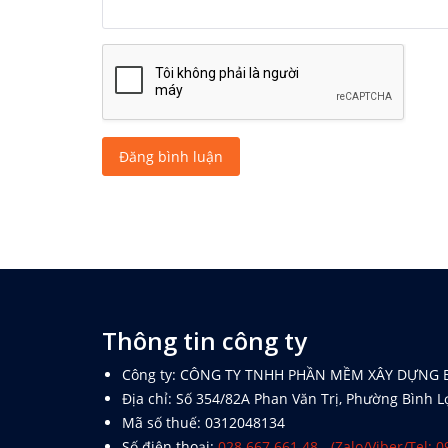
Đăng bình luận
Thông tin công ty
Công ty: CÔNG TY TNHH PHẦN MỀM XÂY DỰNG 
Địa chỉ: Số 354/82A Phan Văn Trị, Phường Bình L
Mã số thuế: 0312048134
Số điện thoại:
028.667.661.48 - (Zalo/Viber/Tel: 