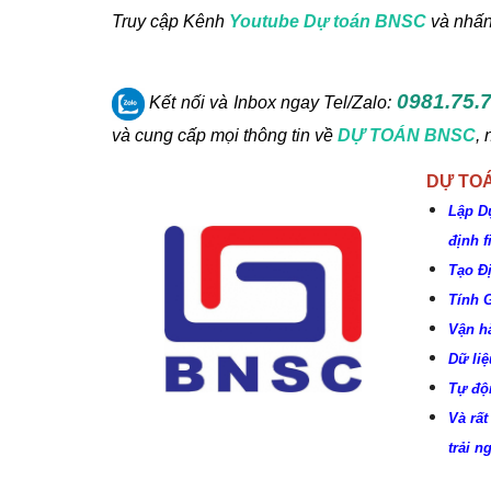
Truy cập Kênh
Youtube Dự toán BNSC
và nhấ
0981.75.7
Kết nối và Inbox ngay
Tel/Zalo:
và cung cấp mọi thông tin về
DỰ TOÁN BNSC
,
DỰ TO
Lập D
định 
Tạo Đ
Tính 
Vận h
Dữ liệ
Tự độ
Và rất
trải 