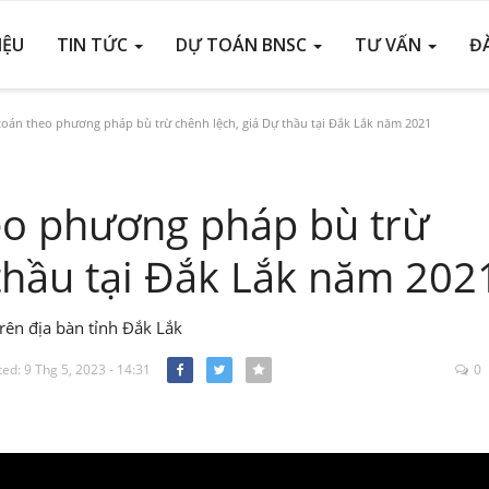
IỆU
TIN TỨC
DỰ TOÁN BNSC
TƯ VẤN
Đ
toán theo phương pháp bù trừ chênh lệch, giá Dự thầu tại Đắk Lắk năm 2021
eo phương pháp bù trừ
 thầu tại Đắk Lắk năm 202
rên địa bàn tỉnh Đắk Lắk
ed: 9 Thg 5, 2023 - 14:31
0
Facebook
Twitter