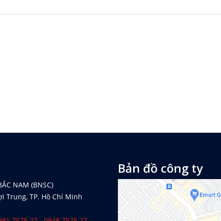
Bản đồ công ty
BẮC NAM (BNSC)
ợi Trung, TP. Hồ Chí Minh
0981.7575.27 - 0948.7575.27 -