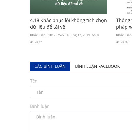
4.18 Khắc phục lỗi không tích chọn
Thông 
dữ liệu để tải về
pháp xá
Khắc Tiệp 0981757527
16 Thg 12, 2019
0
Khắc Tiệp
2422
2436
CÁC BÌNH LUẬN
BÌNH LUẬN FACEBOOK
Tên
Bình luận