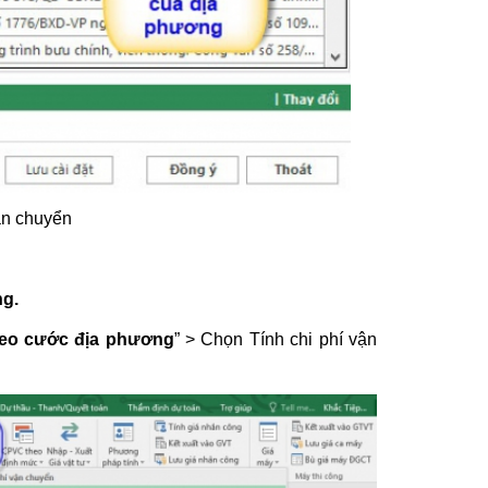
n chuyển
ng.
eo cước địa phương
” > Chọn Tính chi phí vận