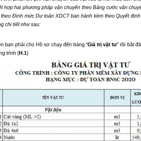
ết hợp hai phương pháp vận chuyển theo Bảng cước vận chuy
 theo Định mức Dự toán XDCT ban hành kèm theo Quyết định
g chi tiết như sau:
ên bạn phải cho Hồ sơ chạy đến bảng “
Giá trị vật tư
” rồi bắt đ
g trình (
H.1
)