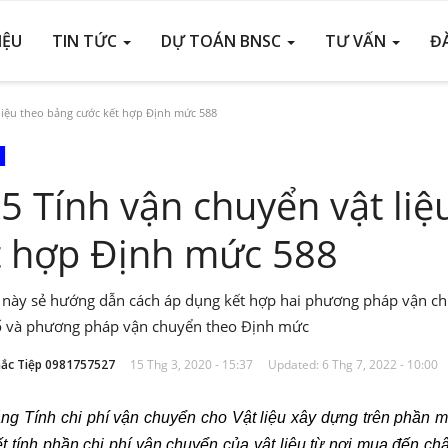
IỆU
TIN TỨC
DỰ TOÁN BNSC
TƯ VẤN
Đ
liệu theo bảng cước kết hợp Định mức 588
15 Tính vận chuyển vật li
t hợp Định mức 588
t này sẻ hướng dẫn cách áp dụng kết hợp hai phương pháp vận c
ố và phương pháp vận chuyển theo Định mức
ắc Tiệp 0981757527
15 Thg 3, 2020 - 15:37
Updated: 6 Thg 7, 2022 - 10:00
ăng Tính chi phí vận chuyển cho Vật liệu xây dựng trên phần
ết tính phần chi phí vận chuyển của vật liệu từ nơi mua đến ch