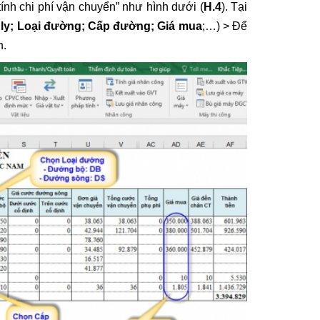
tính chi phí vận chuyển” như hình dưới (
H.4
). Tại
ly; Loại đường; Cấp đường; Giá mua
;…) > Để
h.