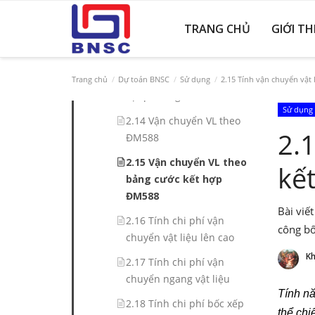
tính nhân công
TRANG CHỦ
GIỚI TH
2.12 Sửa-Thêm-Bớt hao phí
bảng PTVT
2.13 Vận chuyển VL cước
Trang chủ
Dự toán BNSC
Sử dụng
2.15 Tính vận chuyển vật 
địa phương
Sử dụng
2.14 Vận chuyển VL theo
2.
ĐM588
2.15 Vận chuyển VL theo
kế
bảng cước kết hợp
ĐM588
Bài viế
2.16 Tính chi phí vận
công b
chuyển vật liệu lên cao
Kh
2.17 Tính chi phí vận
chuyển ngang vật liệu
Tính n
2.18 Tính chi phí bốc xếp
thể chi