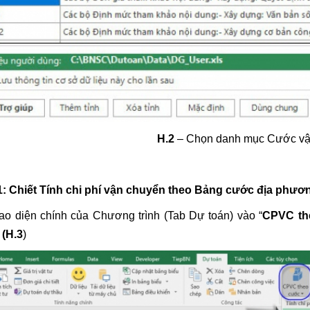
H.2
– Chọn danh mục Cước vậ
: Chiết Tính chi phí vận chuyển theo Bảng cước địa phươ
iao diện chính của Chương trình (Tab Dự toán) vào “
CPVC th
n
(H.3
)