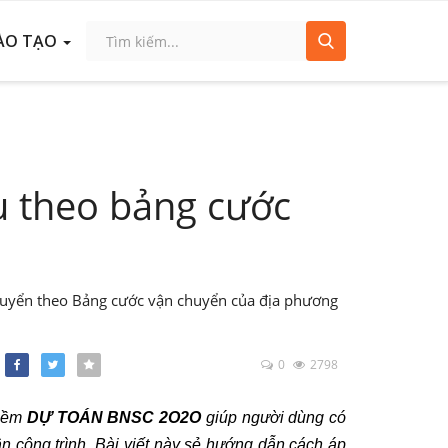
ÀO TẠO
ệu theo bảng cước
huyển theo Bảng cước vận chuyển của địa phương
0
2798
Facebook
Twitter
 mềm
DỰ TOÁN BNSC 2O2O
giúp người dùng có
ân công trình. Bài viết này sẻ hướng dẫn cách áp