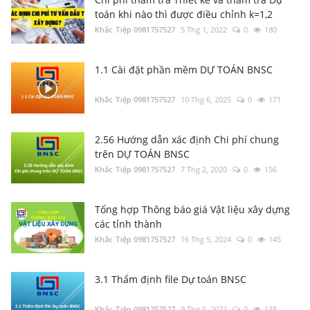
toán khi nào thì được điều chỉnh k=1,2
Khắc Tiệp 0981757527
5 Thg 1, 2022
0
180
1.1 Cài đặt phần mềm DỰ TOÁN BNSC
Khắc Tiệp 0981757527
10 Thg 6, 2025
0
171
2.56 Hướng dẫn xác định Chi phí chung
trên DỰ TOÁN BNSC
Khắc Tiệp 0981757527
7 Thg 2, 2020
0
156
Tổng hợp Thông báo giá Vật liệu xây dựng
các tỉnh thành
Khắc Tiệp 0981757527
16 Thg 5, 2024
0
145
3.1 Thẩm định file Dự toán BNSC
Khắc Tiệp 0981757527
9 Thg 5, 2022
0
138