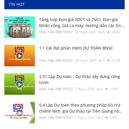
TIN HOT
Tổng hợp Đơn giá XDCT và DVCI; Đơn giá
Nhân công, Giá ca máy; Hướng dẫn các tỉnh
thành
Khắc Tiệp 0981757527
14 Thg 8, 2025
0
24265
1.1 Cài đặt phần mềm DỰ TOÁN BNSC
Tổng hợp Thông báo giá Vật liệu xây dựng
các tỉnh thành
Khắc Tiệp 0981757527
10 Thg 6, 2025
0
21239
Khắc Tiệp 0981757527
16 Thg 5, 2024
0
145
2.51 Lập Dự toán - Dự thầu xây dựng công
trình
3.1 Thẩm định file Dự toán BNSC
Khắc Tiệp 0981757527
2 Thg 6, 2025
0
12437
Khắc Tiệp 0981757527
9 Thg 5, 2022
0
138
5.4 Lập Dự toán theo phương pháp bù trừ
chênh lệch, giá Dự thầu tại Tiền Giang năm
Bộ Xây dựng: Quyết định 37; 38; 39/QĐ-BXD
2023
Khắc Tiệp 0981757527
1 Thg 6, 2025
0
5285
Định mức Dịch vụ thoát nước; Dịch vụ cây
xanh; Dịch vụ chiếu sáng đô thị
Khắc Tiệp 0981757527
17 Thg 1, 2025
0
136