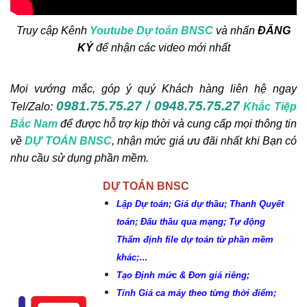
Khắc Tiệp 0981757527
16 Thg 5, 2024
0
145
Truy cập Kênh
Youtube Dự toán BNSC
và nhấn
ĐĂNG
3.1 Thẩm định file Dự toán BNSC
KÝ
để nhận các video mới nhất
Khắc Tiệp 0981757527
9 Thg 5, 2022
0
138
Mọi vướng mắc, góp ý quý Khách hàng liên hệ ngay
0981.75.75.27 / 0948.75.75.27
Tel/Zalo:
Khắc Tiệp
Bộ Xây dựng: Quyết định 37; 38; 39/QĐ-BXD
Bắc Nam
để được hỗ trợ kịp thời và cung cấp mọi thông tin
Định mức Dịch vụ thoát nước; Dịch vụ cây
về
DỰ TOÁN BNSC
, nhận mức giá ưu đãi nhất khi Bạn có
xanh; Dịch vụ chiếu sáng đô thị
Khắc Tiệp 0981757527
17 Thg 1, 2025
0
136
nhu cầu sử dụng phần mềm.
Nghị định 206/2026/NĐ-CP về quản lý chi
DỰ TOÁN BNSC
phí đầu tư xây dựng
Lập Dự toán; Giá dự thầu; Thanh Quyết
Khắc Tiệp 0981757527
15 Thg 6, 2026
0
130
toán; Đấu thầu qua mạng; Tự động
Thẩm định file dự toán từ phần mềm
Sở XD TP.HCM: Hướng dẫn áp dụng Đơn giá
khác;…
NC và MTC trên địa bàn
Tạo Định mức & Đơn giá riêng;
Khắc Tiệp 0981757527
10 Thg 9, 2025
0
126
Tính Giá ca máy theo từng thời điểm;