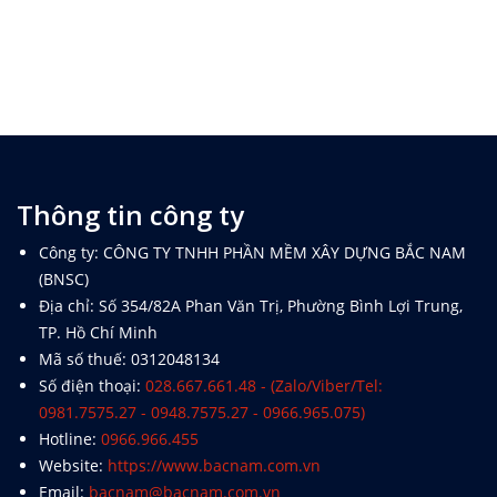
Thông tin công ty
Công ty: CÔNG TY TNHH PHẦN MỀM XÂY DỰNG BẮC NAM
(BNSC)
Địa chỉ: Số 354/82A Phan Văn Trị, Phường Bình Lợi Trung,
TP. Hồ Chí Minh
Mã số thuế: 0312048134
Số điện thoại:
028.667.661.48 - (Zalo/Viber/Tel:
0981.7575.27 - 0948.7575.27 - 0966.965.075)
Hotline:
0966.966.455
Website:
https://www.bacnam.com.vn
Email:
bacnam@bacnam.com.vn