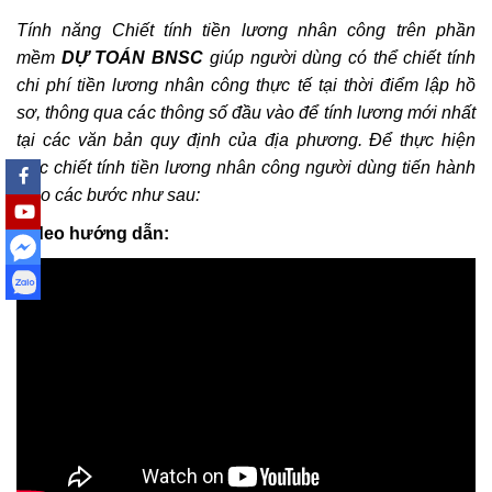
Bộ cài DỰ TOÁN BNSC (cập nhật đến ngày
Tính năng Chiết tính tiền lương nhân công trên phần
01/3/2022)
mềm
DỰ TOÁN BNSC
giúp người dùng có thể chiết tính
Khắc Tiệp 0981757527
11 Thg 6, 2025
0
221
chi phí tiền lương nhân công thực tế tại thời điểm lập hồ
sơ, thông qua các thông số đầu vào để tính lương mới nhất
Chi phí thẩm tra Thiết kế và thẩm tra Dự
tại các văn bản quy định của địa phương. Để thực hiện
toán khi nào thì được điều chỉnh k=1,2
việc chiết tính tiền lương nhân công người dùng tiến hành
Khắc Tiệp 0981757527
5 Thg 1, 2022
0
180
theo các bước như sau:
Video hướng dẫn:
1.1 Cài đặt phần mềm DỰ TOÁN BNSC
Khắc Tiệp 0981757527
10 Thg 6, 2025
0
171
2.56 Hướng dẫn xác định Chi phí chung
trên DỰ TOÁN BNSC
Khắc Tiệp 0981757527
7 Thg 2, 2020
0
156
Tổng hợp Thông báo giá Vật liệu xây dựng
các tỉnh thành