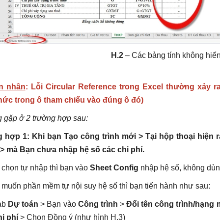
H.2
– Các bảng tính không hiển t
n nhân
: Lỗi Circular Reference trong Excel thường xảy ra
hức trong ô tham chiếu vào đúng ô đó)
 gặp ở 2 trường hợp sau:
 hợp 1: Khi bạn Tạo công trình mới > Tại hộp thoại hiệ
> mà Bạn chưa nhập hệ số các chi phí.
chọn tự nhập thì bạn vào
Sheet Config
nhập hệ số, không dùn
muốn phần mềm tự nội suy hệ số thì bạn tiến hành như sau:
Tab
Dự toán
> Bạn vào
Công trình
>
Đổi tên công trình/hạng
i phí
> Chọn Đồng ý (như hình H.3)