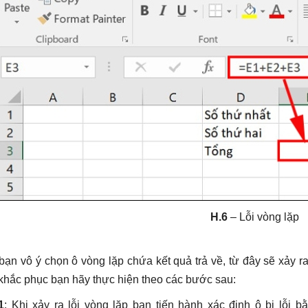
H.6
– Lỗi vòng lặp
bạn vô ý chọn ô vòng lặp chứa kết quả trả về, từ đây sẽ xảy r
 khắc phục bạn hãy thực hiện theo các bước sau:
1
: Khi xảy ra lỗi vòng lặp bạn tiến hành xác định ô bị lỗi 