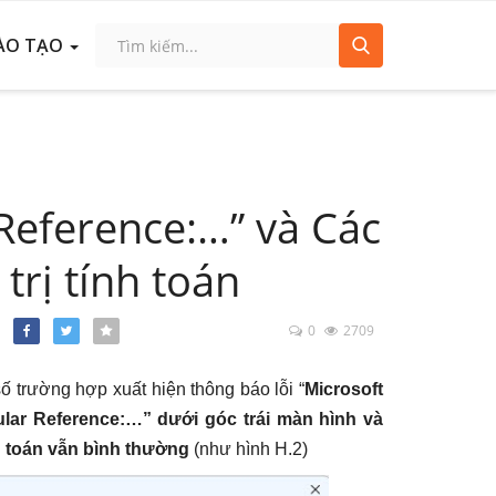
ÀO TẠO
 Reference:…” và Các
trị tính toán
0
2709
Facebook
Twitter
trường hợp xuất hiện thông báo lỗi “
Microsoft
ular Reference:…” dưới góc trái màn hình và
nh toán vẫn bình thường
(như hình H.2)