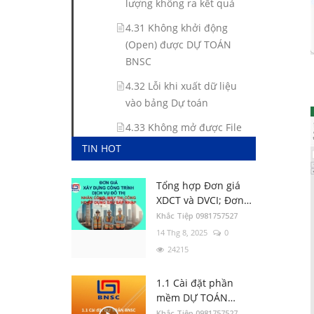
lượng không ra kết quả
4.31 Không khởi động
(Open) được DỰ TOÁN
BNSC
4.32 Lỗi khi xuất dữ liệu
vào bảng Dự toán
4.33 Không mở được File
dự toán đã lưu
TIN HOT
Phần V - Lập Dự toán - Dự
Tổng hợp Đơn giá
thầu
XDCT và DVCI; Đơn
giá Nhân công, Giá
Khắc Tiệp 0981757527
ca máy; Hướng dẫn
14 Thg 8, 2025
0
các tỉnh thành
24215
2.56 Hướng dẫn xác
1.1 Cài đặt phần
định Chi phí chung
mềm DỰ TOÁN
trên DỰ TOÁN BNSC
Khắc Tiệp 0981757527
BNSC
Khắc Tiệp 0981757527