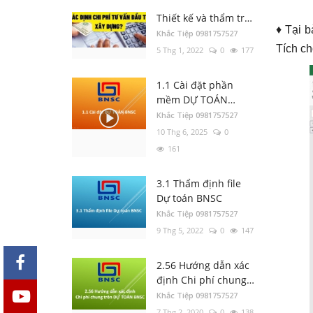
Chi phí thẩm tra
Thiết kế và thẩm tra
♦ Tại 
Dự toán khi nào thì
Khắc Tiệp 0981757527
được điều chỉnh
Tích ch
5 Thg 1, 2022
0
177
k=1,2
1.1 Cài đặt phần
mềm DỰ TOÁN
BNSC
Khắc Tiệp 0981757527
10 Thg 6, 2025
0
161
3.1 Thẩm định file
Dự toán BNSC
Khắc Tiệp 0981757527
9 Thg 5, 2022
0
147
2.56 Hướng dẫn xác
định Chi phí chung
trên DỰ TOÁN BNSC
Khắc Tiệp 0981757527
7 Thg 2, 2020
0
138