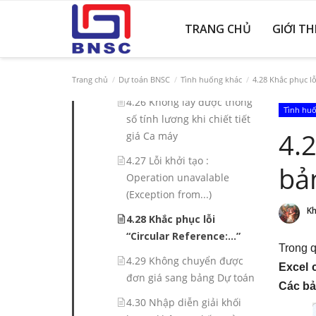
chọn tính toán khi Tạo
công trình mới
TRANG CHỦ
GIỚI TH
4.25 Không tính toán được
bảng Tổng hợp kinh phí
(THKP)
Trang chủ
Dự toán BNSC
Tình huống khác
4.28 Khắc phục lỗi
4.26 Không lấy được thông
Tình hu
số tính lương khi chiết tiết
4.2
giá Ca máy
4.27 Lỗi khởi tạo :
bản
Operation unavalable
(Exception from...)
Kh
4.28 Khắc phục lỗi
“Circular Reference:…”
Trong 
4.29 Không chuyển được
Excel 
đơn giá sang bảng Dự toán
Các bản
4.30 Nhập diễn giải khối