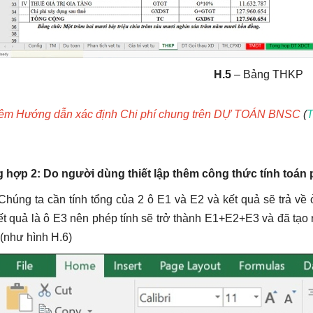
H.5
– Bảng THKP
êm Hướng dẫn xác định Chi phí chung trên DỰ TOÁN BNSC
(
T
 hợp 2: Do người dùng thiết lập thêm công thức tính toán p
húng ta cần tính tổng của 2 ô E1 và E2 và kết quả sẽ trả về 
t quả là ô E3 nên phép tính sẽ trở thành E1+E2+E3 và đã tạo r
(như hình H.6)