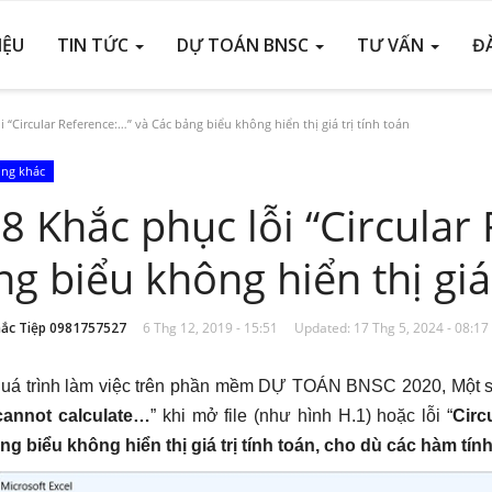
IỆU
TIN TỨC
DỰ TOÁN BNSC
TƯ VẤN
Đ
 “Circular Reference:…” và Các bảng biểu không hiển thị giá trị tính toán
ống khác
8 Khắc phục lỗi “Circular
g biểu không hiển thị giá 
ắc Tiệp 0981757527
6 Thg 12, 2019 - 15:51
Updated: 17 Thg 5, 2024 - 08:17
quá trình làm việc trên phần mềm DỰ TOÁN BNSC 2020, Một số 
cannot calculate…
” khi mở file (như hình H.1) hoặc lỗi “
Circ
g biểu không hiển thị giá trị tính toán, cho dù các hàm tí