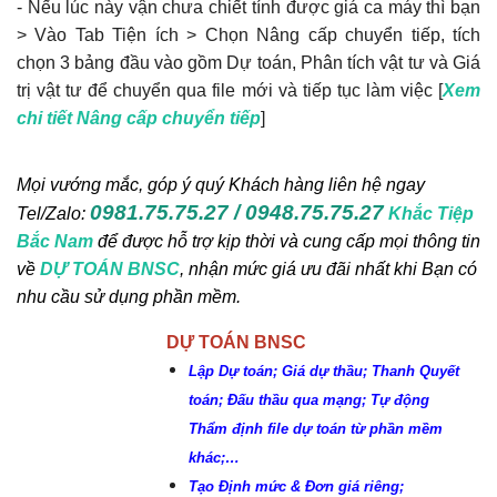
- Nếu lúc này vận chưa chiết tính được giá ca máy thì bạn
4.9 Lỗi font chữ loằng ngoằng, Kích hoạt
Add-in LockXLS Runtime
> Vào Tab Tiện ích > Chọn Nâng cấp chuyển tiếp, tích
Khắc Tiệp 0981757527
24 Thg 12, 2019
0
112
chọn 3 bảng đầu vào gồm Dự toán, Phân tích vật tư và Giá
trị vật tư để chuyển qua file mới và tiếp tục làm việc [
Xem
chi tiết Nâng cấp chuyển tiếp
]
Sở XD TP.HCM: Hướng dẫn áp dụng Đơn giá
NC và MTC trên địa bàn
Khắc Tiệp 0981757527
10 Thg 9, 2025
0
111
Mọi vướng mắc, góp ý quý Khách hàng liên hệ ngay
0981.75.75.27 / 0948.75.75.27
Tel/Zalo:
Khắc Tiệp
Bắc Nam
để được hỗ trợ kịp thời và cung cấp mọi thông tin
về
DỰ TOÁN BNSC
, nhận mức giá ưu đãi nhất khi Bạn có
nhu cầu sử dụng phần mềm.
DỰ TOÁN BNSC
Lập Dự toán; Giá dự thầu; Thanh Quyết
toán; Đấu thầu qua mạng; Tự động
Thẩm định file dự toán từ phần mềm
khác;…
Tạo Định mức & Đơn giá riêng;