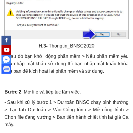
Bộ Xây dựng: Quyết định 37; 38; 39/QĐ-BXD
Định mức Dịch vụ thoát nước; Dịch vụ cây
xanh; Dịch vụ chiếu sáng đô thị
Khắc Tiệp 0981757527
17 Thg 1, 2025
0
122
4.6 Lỗi khởi tạo Excel cannot access
H.3-
Thongtin_BNSC2020
‘DTBN.xla’, The document may be read-only
- Sau đó bạn khởi động phần mềm > Nếu phần mềm yêu
Khắc Tiệp 0981757527
27 Thg 12, 2019
0
118
cầu nhập mật khẩu sử dụng thì bạn nhập mật khẩu khóa
của bạn để kích hoạt lại phần mềm và sử dụng.
Văn bản Số: 5787/TCĐBVN-QLBTĐB: Phân
loại đường để tính cước vận tải đường bộ
Khắc Tiệp 0981757527
22 Thg 9, 2022
0
118
Bước 2
: Mở file và tiếp tục làm việc.
- Sau khi xử lý bước 1 > Dự toán BNSC chạy bình thường
Đà Nẵng: Quyết định 152-153/QĐ-SXD Công
> Tại Tab Dự toán > Vào Công trình > Mở công trình >
bố đơn giá NC & MTC năm 2026
Chọn file đang vướng > Bạn tiến hành chiết tính lại giá Ca
Khắc Tiệp 0981757527
12 Thg 2, 2026
0
115
máy.