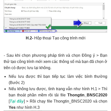
Khắc Tiệp 0981757527
9 Thg 5, 2022
0
153
2.56 Hướng dẫn xác định Chi phí chung
trên DỰ TOÁN BNSC
Khắc Tiệp 0981757527
7 Thg 2, 2020
0
148
H.2-
Hộp thoại Tạo công trình mới
Nghị định 206/2026/NĐ-CP về quản lý chi
phí đầu tư xây dựng
- Sau khi chọn phương pháp tính và chọn Đồng ý > Bạn
Khắc Tiệp 0981757527
15 Thg 6, 2026
0
142
thử tạo công trình mới xem các thông số mà bạn đã chọn ở
trên có được lưu lại không.
Tổng hợp Thông báo giá Vật liệu xây dựng
Nếu lưu được thì bạn tiếp tục làm việc bình thường
các tỉnh thành
(Bước 2)
Khắc Tiệp 0981757527
16 Thg 5, 2024
0
141
Nếu không lưu được, tình trạng vẫn như hình H.1 > Thì
bạn thoát phần mềm rồi tải file
Thongtin_BNSC2020
Luật Đấu thầu số: 22/2023/QH15, Hiệu lực
[
Tại đây
] > Rồi chạy file Thongtin_BNSC2020 và chọn
áp dụng từ ngày 01/1/2024
Yes
như hình H.3
Khắc Tiệp 0981757527
30 Thg 6, 2023
0
140