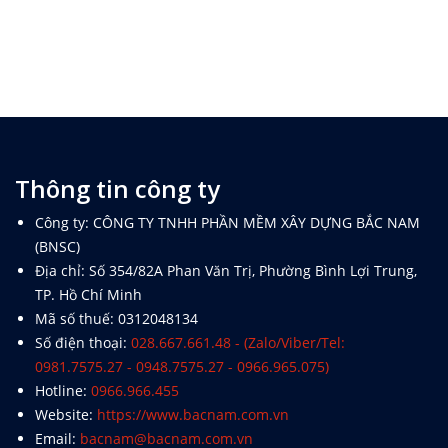
Thông tin công ty
Công ty: CÔNG TY TNHH PHẦN MỀM XÂY DỰNG BẮC NAM
(BNSC)
Địa chỉ: Số 354/82A Phan Văn Trị, Phường Bình Lợi Trung,
TP. Hồ Chí Minh
Mã số thuế: 0312048134
Số điện thoại:
028.667.661.48 - (Zalo/Viber/Tel:
0981.7575.27 - 0948.7575.27 - 0966.965.075)
Hotline:
0966.966.455
Website:
https://www.bacnam.com.vn
Email:
bacnam@bacnam.com.vn