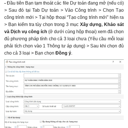
-
Đầu tiên Bạn tạm thoát các file Dự toán đang mở (nếu có)
> Sau đó tại Tab Dự toán > Vào Công trình > Chọn Tạo
Tổng hợp Đơn giá XDCT và DVCI; Đơn giá
Nhân công, Giá ca máy; Hướng dẫn các tỉnh
công trình mới > Tại hộp thoại “Tạo công trình mới” hiện ra
thành
Khắc Tiệp 0981757527
14 Thg 8, 2025
0
303
> Bạn kiểm tra tùy chọn trong 3 mục
Xây dựng, Khảo sát
và Dịch vụ công ích
(ở dưới cùng hộp thoại) xem đã chọn
đủ phương pháp tính cho cả 3 loại chưa (Yêu cầu mỗi loại
Bộ cài DỰ TOÁN BNSC (cập nhật đến ngày
01/3/2022)
phải tích chọn vào 1 Thông tư áp dụng) > Sau khi chọn đủ
Khắc Tiệp 0981757527
11 Thg 6, 2025
0
219
cho cả 3 loại > Bạn chọn
Đồng ý
.
Chi phí thẩm tra Thiết kế và thẩm tra Dự
toán khi nào thì được điều chỉnh k=1,2
Khắc Tiệp 0981757527
5 Thg 1, 2022
0
179
1.1 Cài đặt phần mềm DỰ TOÁN BNSC
Khắc Tiệp 0981757527
10 Thg 6, 2025
0
158
3.1 Thẩm định file Dự toán BNSC