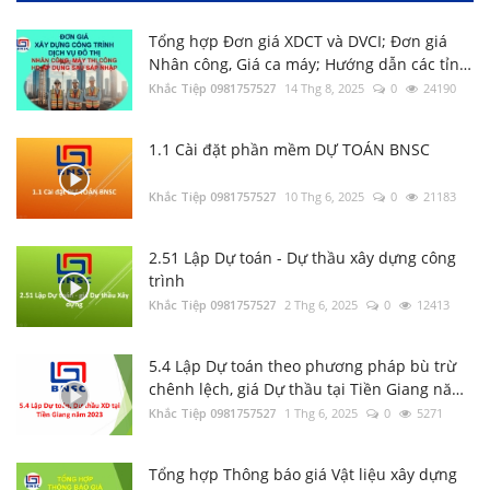
Tổng hợp Đơn giá XDCT và DVCI; Đơn giá
Nhân công, Giá ca máy; Hướng dẫn các tỉnh
thành
Khắc Tiệp 0981757527
14 Thg 8, 2025
0
24190
1.1 Cài đặt phần mềm DỰ TOÁN BNSC
Khắc Tiệp 0981757527
10 Thg 6, 2025
0
21183
2.51 Lập Dự toán - Dự thầu xây dựng công
trình
4.6 Lỗi khởi tạo Excel cannot access
Khắc Tiệp 0981757527
‘DTBN.xla’, The document may be read-only
2 Thg 6, 2025
0
12413
Khắc Tiệp 0981757527
27 Thg 12, 2019
0
118
5.4 Lập Dự toán theo phương pháp bù trừ
chênh lệch, giá Dự thầu tại Tiền Giang năm
Văn bản Số: 5787/TCĐBVN-QLBTĐB: Phân
2023
Khắc Tiệp 0981757527
1 Thg 6, 2025
0
5271
loại đường để tính cước vận tải đường bộ
Khắc Tiệp 0981757527
22 Thg 9, 2022
0
118
Tổng hợp Thông báo giá Vật liệu xây dựng