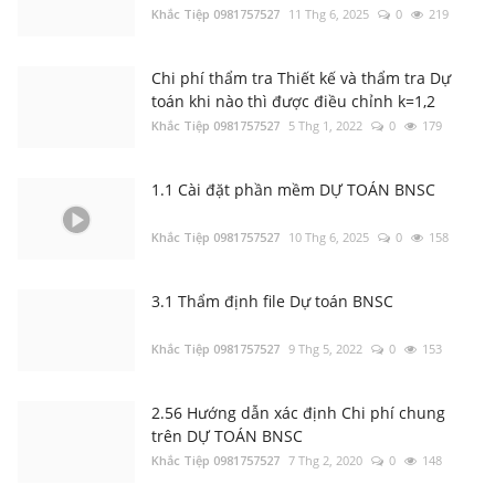
Khắc Tiệp 0981757527
11 Thg 6, 2025
0
219
Chi phí thẩm tra Thiết kế và thẩm tra Dự
toán khi nào thì được điều chỉnh k=1,2
Khắc Tiệp 0981757527
5 Thg 1, 2022
0
179
1.1 Cài đặt phần mềm DỰ TOÁN BNSC
Khắc Tiệp 0981757527
10 Thg 6, 2025
0
158
3.1 Thẩm định file Dự toán BNSC
Khắc Tiệp 0981757527
9 Thg 5, 2022
0
153
2.56 Hướng dẫn xác định Chi phí chung
trên DỰ TOÁN BNSC
Khắc Tiệp 0981757527
7 Thg 2, 2020
0
148