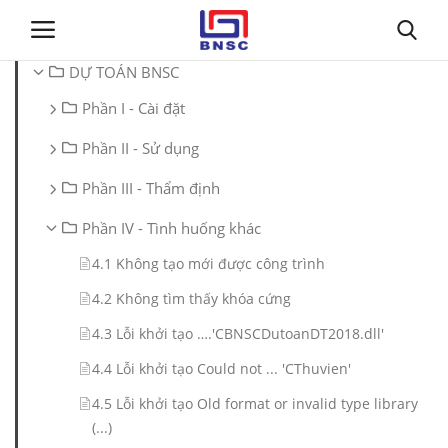
DỰ TOÁN BNSC
Phần I - Cài đặt
Đăng nhập
Đăng ký
Phần II - Sử dụng
Trang chủ
Phần III - Thẩm định
Giới thiệu
Phần IV - Tình huống khác
4.1 Không tạo mới được công trình
Tin tức
4.2 Không tìm thấy khóa cứng
Dự toán BNSC
4.3 Lỗi khởi tạo ….'CBNSCDutoanDT2018.dll'
4.4 Lỗi khởi tạo Could not ... 'CThuvien'
Tư vấn
4.5 Lỗi khởi tạo Old format or invalid type library
(...)
Đào Tạo