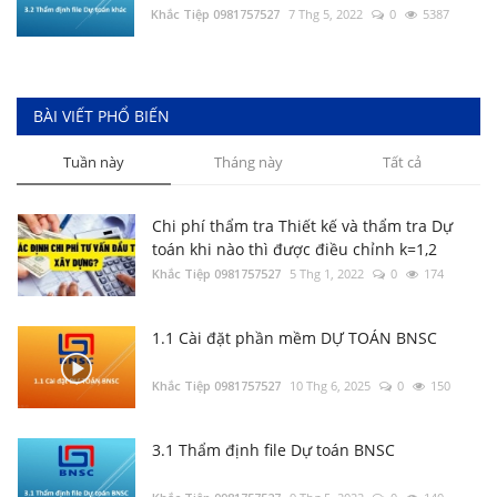
Tổng hợp Đơn giá XDCT và DVCI; Đơn giá
Khắc Tiệp 0981757527
7 Thg 5, 2022
0
5387
Nhân công, Giá ca máy; Hướng dẫn các tỉnh
thành
Khắc Tiệp 0981757527
14 Thg 8, 2025
0
295
Bộ cài DỰ TOÁN BNSC (cập nhật đến ngày
BÀI VIẾT PHỔ BIẾN
01/3/2022)
Tuần này
Tháng này
Tất cả
Khắc Tiệp 0981757527
11 Thg 6, 2025
0
214
Chi phí thẩm tra Thiết kế và thẩm tra Dự
toán khi nào thì được điều chỉnh k=1,2
Khắc Tiệp 0981757527
5 Thg 1, 2022
0
174
1.1 Cài đặt phần mềm DỰ TOÁN BNSC
Khắc Tiệp 0981757527
10 Thg 6, 2025
0
150
3.1 Thẩm định file Dự toán BNSC