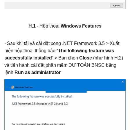
Nghị định 206/2026/NĐ-CP về quản lý chi
phí đầu tư xây dựng
Khắc Tiệp 0981757527
15 Thg 6, 2026
0
132
H.1
- Hộp thoại
Windows Features
Văn bản Số: 5787/TCĐBVN-QLBTĐB: Phân
loại đường để tính cước vận tải đường bộ
- Sau khi tải và cài đặt xong .NET Framework 3.5 > Xuất
Khắc Tiệp 0981757527
22 Thg 9, 2022
0
129
hiện hộp thoại thông báo “
The following feature was
successfully installed
“ > Bạn chọn
Close
(như hình H.2)
và tiến hành cài đặt phần mềm DỰ TOÁN BNSC bằng
lệnh
Run as administrator