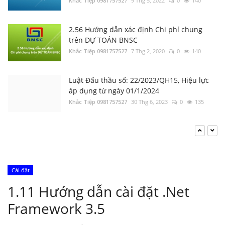
Khắc Tiệp 0981757527
9 Thg 5, 2022
0
140
2.56 Hướng dẫn xác định Chi phí chung
trên DỰ TOÁN BNSC
Khắc Tiệp 0981757527
7 Thg 2, 2020
0
140
Luật Đấu thầu số: 22/2023/QH15, Hiệu lực
áp dụng từ ngày 01/1/2024
Khắc Tiệp 0981757527
30 Thg 6, 2023
0
135
Tổng hợp Thông báo giá Vật liệu xây dựng
các tỉnh thành
Khắc Tiệp 0981757527
16 Thg 5, 2024
0
132
Cài đặt
Nghị định 206/2026/NĐ-CP về quản lý chi
1.11 Hướng dẫn cài đặt .Net
phí đầu tư xây dựng
Framework 3.5
Khắc Tiệp 0981757527
15 Thg 6, 2026
0
132