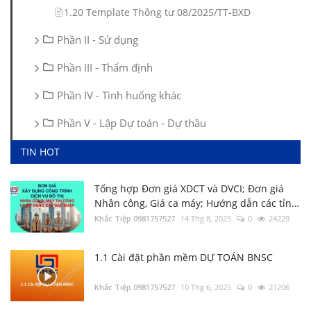
1.20 Template Thông tư 08/2025/TT-BXD
Phần II - Sử dụng
Phần III - Thẩm định
Phần IV - Tình huống khác
Phần V - Lập Dự toán - Dự thầu
TIN HOT
Tổng hợp Đơn giá XDCT và DVCI; Đơn giá
Nhân công, Giá ca máy; Hướng dẫn các tỉnh
thành
Khắc Tiệp 0981757527
14 Thg 8, 2025
0
24229
1.1 Cài đặt phần mềm DỰ TOÁN BNSC
2.56 Hướng dẫn xác định Chi phí chung
trên DỰ TOÁN BNSC
Khắc Tiệp 0981757527
10 Thg 6, 2025
0
21206
Khắc Tiệp 0981757527
7 Thg 2, 2020
0
140