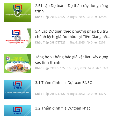
2.51 Lập Dự toán - Dự thầu xây dựng công
trình
Luật Đấu thầu số: 22/2023/QH15, Hiệu lực
Khắc Tiệp 0981757527
áp dụng từ ngày 01/1/2024
2 Thg 6, 2025
0
12428
Khắc Tiệp 0981757527
30 Thg 6, 2023
0
135
5.4 Lập Dự toán theo phương pháp bù trừ
chênh lệch, giá Dự thầu tại Tiền Giang năm
Tổng hợp Thông báo giá Vật liệu xây dựng
2023
Khắc Tiệp 0981757527
1 Thg 6, 2025
0
5276
các tỉnh thành
Khắc Tiệp 0981757527
16 Thg 5, 2024
0
132
Tổng hợp Thông báo giá Vật liệu xây dựng
các tỉnh thành
Nghị định 206/2026/NĐ-CP về quản lý chi
Khắc Tiệp 0981757527
16 Thg 5, 2024
0
15373
phí đầu tư xây dựng
Khắc Tiệp 0981757527
15 Thg 6, 2026
0
132
3.1 Thẩm định file Dự toán BNSC
Văn bản Số: 5787/TCĐBVN-QLBTĐB: Phân
Khắc Tiệp 0981757527
9 Thg 5, 2022
0
13777
loại đường để tính cước vận tải đường bộ
Khắc Tiệp 0981757527
22 Thg 9, 2022
0
129
3.2 Thẩm định file Dự toán khác