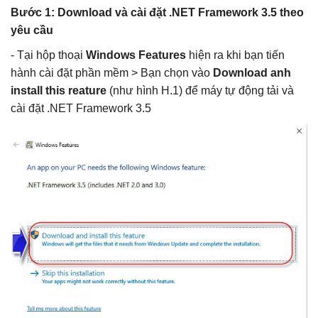
Khắc Tiệp 0981757527
10 Thg 6, 2025
0
150
Bước 1: Download và cài đặt .NET Framework 3.5 theo
yêu cầu
3.1 Thẩm định file Dự toán BNSC
- Tại hộp thoại
Windows Features
hiện ra khi bạn tiến
hành cài đặt phần mềm > Bạn chọn vào
Download anh
Khắc Tiệp 0981757527
9 Thg 5, 2022
0
140
install this reature
(như hình H.1) để máy tự động tải và
cài đặt .NET Framework 3.5
2.56 Hướng dẫn xác định Chi phí chung
trên DỰ TOÁN BNSC
Khắc Tiệp 0981757527
7 Thg 2, 2020
0
140
Luật Đấu thầu số: 22/2023/QH15, Hiệu lực
áp dụng từ ngày 01/1/2024
Khắc Tiệp 0981757527
30 Thg 6, 2023
0
135
Tổng hợp Thông báo giá Vật liệu xây dựng
các tỉnh thành
Khắc Tiệp 0981757527
16 Thg 5, 2024
0
132