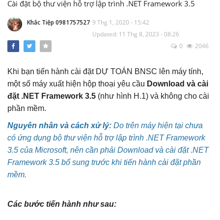
Cài đặt bộ thư viện hỗ trợ lập trình .NET Framework 3.5
Văn bản Số: 5787/TCĐBVN-QLBTĐB: Phân
loại đường để tính cước vận tải đường bộ
Khắc Tiệp 0981757527
9 Thg 1, 2020 - 15:42
Khắc Tiệp 0981757527
22 Thg 9, 2022
0
129
Updated: 11 Thg 8, 2023 - 08:26
0
2046
Tổng hợp Đơn giá XDCT và DVCI; Đơn giá
Nhân công, Giá ca máy; Hướng dẫn các tỉnh
Khi bạn tiến hành cài đặt DỰ TOÁN BNSC lên máy tính,
thành
Khắc Tiệp 0981757527
14 Thg 8, 2025
0
295
một số máy xuất hiện hộp thoại yêu cầu
Download và cài
đặt .NET Framework 3.5
(như hình H.1) và không cho cài
Bộ cài DỰ TOÁN BNSC (cập nhật đến ngày
phần mềm.
01/3/2022)
Nguyên nhân và cách xử lý:
Do trên máy hiện tại chưa
Khắc Tiệp 0981757527
11 Thg 6, 2025
0
214
có ứng dụng bộ thư viện hỗ trợ lập trình .NET Framework
3.5 của Microsoft, nên cần phải Download và cài đặt .NET
Chi phí thẩm tra Thiết kế và thẩm tra Dự
Framework 3.5 bổ sung trước khi tiến hành cài đặt phần
toán khi nào thì được điều chỉnh k=1,2
mềm.
Khắc Tiệp 0981757527
5 Thg 1, 2022
0
174
Các bước tiến hành như sau:
1.1 Cài đặt phần mềm DỰ TOÁN BNSC