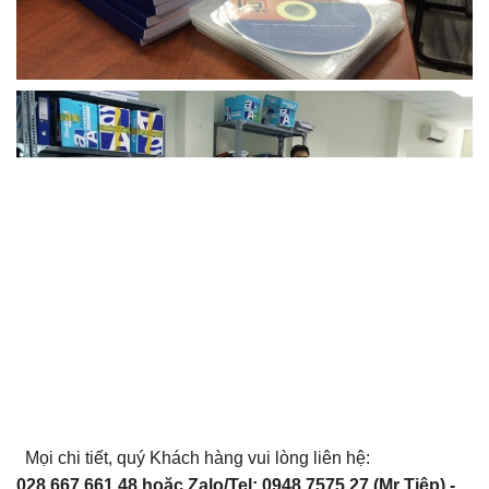
Mọi chi tiết, quý Khách hàng vui lòng liên hệ:
028.667.661.48 hoặc Zalo/Tel: 0948.7575.27 (Mr Tiệp) -