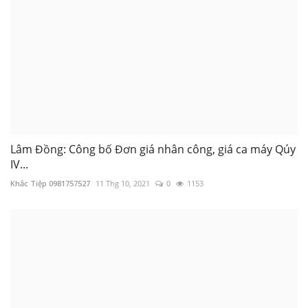
Lâm Đồng: Công bố Đơn giá nhân công, giá ca máy Qúy
IV...
Khắc Tiệp 0981757527
11 Thg 10, 2021
0
1153
2.51 Lập Dự toán - Dự thầu xây dựng công