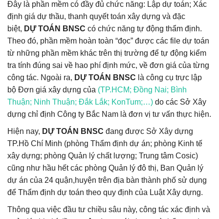
Đây là phần mềm có đầy đủ chức năng: Lập dự toán; Xác
định giá dự thầu, thanh quyết toán xây dựng và đặc
biệt,
DỰ TOÁN BNSC
có chức năng tự động thẩm định.
Theo đó, phần mềm hoàn toàn “đọc” được các file dự toán
từ những phần mềm khác trên thị trường để tự động kiểm
tra tính đúng sai về hao phí định mức, về đơn giá của từng
công tác. Ngoài ra,
DỰ TOÁN BNSC
là công cụ trực lập
bộ Đơn giá xây dựng của
(
TP.HCM
;
Đồng Nai
;
Bình
Thuận
;
Ninh Thuận
;
Đắk Lắk
;
KonTum
;…)
do các Sở Xây
dựng chỉ định Công ty Bắc Nam là đơn vị tư vấn thực hiện.
Hiện nay,
DỰ TOÁN BNSC
đang được Sở Xây dựng
TP.Hồ Chí Minh (phòng Thẩm định dự án; phòng Kinh tế
xây dựng; phòng Quản lý chất lượng; Trung tâm Cosic)
cũng như hầu hết các phòng Quản lý đô thị, Ban Quản lý
dự án của 24 quận,huyện trên địa bàn thành phố sử dụng
để Thẩm định dự toán theo quy định của Luật Xây dựng.
Thông qua việc đầu tư chiều sâu này, công tác xác định và