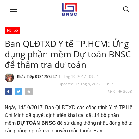
Nội bộ
Đăng nhập
Đăng ký
Ban QLĐTXD Y tế TP.HCM: Ứng
dụng phần mềm Dự toán BNSC
Trang chủ
để thẩm tra dự toán
Giới thiệu
Khắc Tiệp 0981757527
15 Thg 10, 2017 - 09:54
Updated: 17 Thg 6, 2022 - 10:13
Tin tức
0
3698
Dự toán BNSC
Ngày 14/10/2017, Ban QLĐTXD các công trình Y tế TP.Hồ
Chí Minh đã quyết định triển khai cài đặt 14 bộ phần
Tư vấn
mềm
DỰ TOÁN BNSC
để sử dụng thống nhất, đồng bộ tại
các phòng nghiệp vụ chuyên môn thuộc Ban.
Đào Tạo