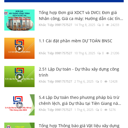
Tổng hợp Đơn giá XDCT và DVCI; Đơn giá
Nhân công, Giá ca máy; Hướng dẫn các tỉnh
thành
Khắc Tiệp 0981757527
14 Thg 8, 2025
0
24233
1.1 Cài đặt phần mềm DỰ TOÁN BNSC
2.56 Hướng dẫn xác định Chi phí chung
trên DỰ TOÁN BNSC
Khắc Tiệp 0981757527
10 Thg 6, 2025
0
21206
Khắc Tiệp 0981757527
7 Thg 2, 2020
0
142
2.51 Lập Dự toán - Dự thầu xây dựng công
trình
Tổng hợp Thông báo giá Vật liệu xây dựng
Khắc Tiệp 0981757527
các tỉnh thành
2 Thg 6, 2025
0
12428
Khắc Tiệp 0981757527
16 Thg 5, 2024
0
138
5.4 Lập Dự toán theo phương pháp bù trừ
chênh lệch, giá Dự thầu tại Tiền Giang năm
Luật Đấu thầu số: 22/2023/QH15, Hiệu lực
2023
Khắc Tiệp 0981757527
1 Thg 6, 2025
0
5276
áp dụng từ ngày 01/1/2024
Khắc Tiệp 0981757527
30 Thg 6, 2023
0
136
Tổng hợp Thông báo giá Vật liệu xây dựng