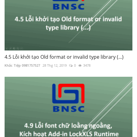
4.5 Lỗi khởi tạo Old format or invalid type library (...)
Khắc Tiệp 0981757527
28 Thg 12, 2019
0
3478