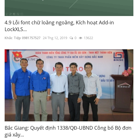
4.9 Lỗi font chữ loằng ngoằng, Kích hoạt Add-in
LockXLS...
Khắc Tiệp 0981757527
24 Thg 12, 2019
0
13622
Bắc Giang: Quyết định 1338/QĐ-UBND Công bố Bộ đơn
giá xây...