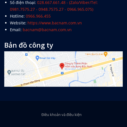
Số điện thoại:
028.667.661.48 - (Zalo/Viber/Tel:
0981.7575.27 - 0948.7575.27 - 0966.965.075)
Hotline:
0966.966.455
Website:
https://www.bacnam.com.vn
Email:
bacnam@bacnam.com.vn
Bản đồ công ty
Điều khoản và điều kiện