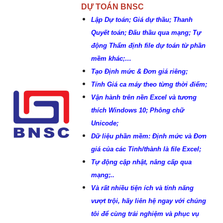
DỰ TOÁN BNSC
Lập Dự toán; Giá dự thầu; Thanh
Tổng hợp Thông báo giá Vật liệu xây dựng
các tỉnh thành
Quyết toán; Đấu thầu qua mạng; Tự
Khắc Tiệp 0981757527
16 Thg 5, 2024
0
138
động Thẩm định file dự toán từ phần
mềm khác;…
Tạo Định mức & Đơn giá riêng;
Luật Đấu thầu số: 22/2023/QH15, Hiệu lực
áp dụng từ ngày 01/1/2024
Tính Giá ca máy theo từng thời điểm;
Khắc Tiệp 0981757527
30 Thg 6, 2023
0
136
Vận hành trên nền Excel và tương
thích Windows 10; Phông chữ
Nghị định 206/2026/NĐ-CP về quản lý chi
Unicode;
phí đầu tư xây dựng
Dữ liệu phần mềm: Định mức và Đơn
Khắc Tiệp 0981757527
15 Thg 6, 2026
0
135
giá của các Tỉnh/thành là file Excel;
Tự động cập nhật, nâng cấp qua
Văn bản Số: 5787/TCĐBVN-QLBTĐB: Phân
mạng;..
loại đường để tính cước vận tải đường bộ
Và rất nhiều tiện ích và tính năng
Khắc Tiệp 0981757527
22 Thg 9, 2022
0
129
vượt trội, hãy liên hệ ngay với chúng
tôi để cùng trải nghiệm và phục vụ