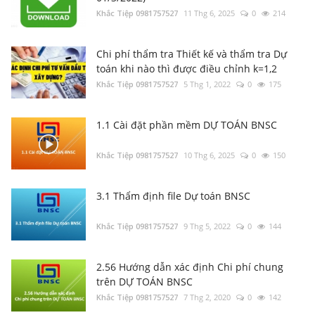
Khắc Tiệp 0981757527
5 Thg 1, 2022
0
175
1.1 Cài đặt phần mềm DỰ TOÁN BNSC
Khắc Tiệp 0981757527
10 Thg 6, 2025
0
150
3.1 Thẩm định file Dự toán BNSC
Khắc Tiệp 0981757527
9 Thg 5, 2022
0
144
2.56 Hướng dẫn xác định Chi phí chung
trên DỰ TOÁN BNSC
Khắc Tiệp 0981757527
7 Thg 2, 2020
0
142
Tổng hợp Thông báo giá Vật liệu xây dựng
các tỉnh thành
Khắc Tiệp 0981757527
16 Thg 5, 2024
0
138