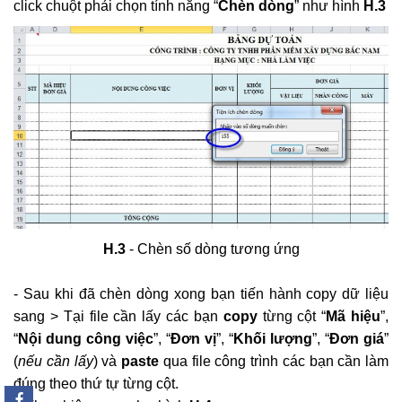
click chuột phải chọn tính năng “
Chèn dòng
” như hình
H.3
H.3
- Chèn số dòng tương ứng
- Sau khi đã chèn dòng xong bạn tiến hành copy dữ liệu
sang > Tại file cần lấy các bạn
copy
từng cột “
Mã hiệu
”,
“
Nội dung công việc
”, “
Đơn vị
”, “
Khối lượng
”, “
Đơn giá
”
(
nếu cần lấy
) và
paste
qua file công trình các bạn cần làm
đúng theo thứ tự từng cột.