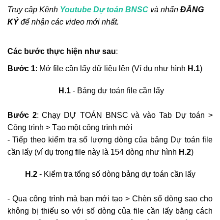
Truy cập Kênh
Youtube Dự toán BNSC
và nhấn
ĐĂNG
KÝ
để nhận các video mới nhất.
Luật Đấu thầu số: 22/2023/QH15, Hiệu lực
áp dụng từ ngày 01/1/2024
Khắc Tiệp 0981757527
30 Thg 6, 2023
0
135
Các bước thực hiện như sau
:
Bước 1
: Mở file cần lấy dữ liệu lên (Ví dụ như hình
H.1
)
Tổng hợp Thông báo giá Vật liệu xây dựng
các tỉnh thành
​H.1
- Bảng dự toán file cần lấy
Khắc Tiệp 0981757527
16 Thg 5, 2024
0
132
Bước 2
: Chạy DỰ TOÁN BNSC và vào Tab Dự toán >
Nghị định 206/2026/NĐ-CP về quản lý chi
Công trình > Tạo một công trình mới
phí đầu tư xây dựng
- Tiếp theo kiểm tra số lượng dòng của bảng Dự toán file
Khắc Tiệp 0981757527
15 Thg 6, 2026
0
132
cần lấy (ví dụ trong file này là 154 dòng như hình
H.2
)
Văn bản Số: 5787/TCĐBVN-QLBTĐB: Phân
H.2
- Kiểm tra tổng số dòng bảng dự toán cần lấy
loại đường để tính cước vận tải đường bộ
Khắc Tiệp 0981757527
22 Thg 9, 2022
0
129
- Qua công trình mà bạn mới tạo > Chèn số dòng sao cho
không bị thiếu so với số dòng của file cần lấy bằng cách