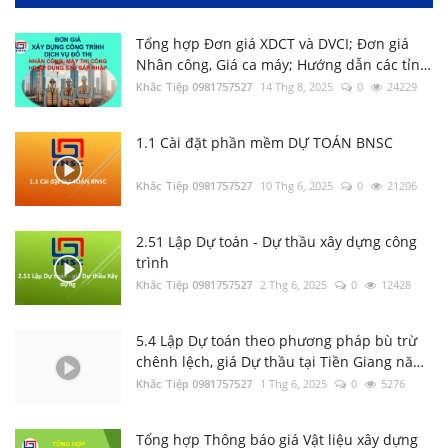
Tổng hợp Đơn giá XDCT và DVCI; Đơn giá
Nhân công, Giá ca máy; Hướng dẫn các tỉnh
thành
Khắc Tiệp 0981757527
14 Thg 8, 2025
0
24229
1.1 Cài đặt phần mềm DỰ TOÁN BNSC
2.56 Hướng dẫn xác định Chi phí chung
trên DỰ TOÁN BNSC
Khắc Tiệp 0981757527
10 Thg 6, 2025
0
21206
Khắc Tiệp 0981757527
7 Thg 2, 2020
0
140
2.51 Lập Dự toán - Dự thầu xây dựng công
trình
Luật Đấu thầu số: 22/2023/QH15, Hiệu lực
Khắc Tiệp 0981757527
áp dụng từ ngày 01/1/2024
2 Thg 6, 2025
0
12428
Khắc Tiệp 0981757527
30 Thg 6, 2023
0
135
5.4 Lập Dự toán theo phương pháp bù trừ
chênh lệch, giá Dự thầu tại Tiền Giang năm
Tổng hợp Thông báo giá Vật liệu xây dựng
2023
Khắc Tiệp 0981757527
1 Thg 6, 2025
0
5276
các tỉnh thành
Khắc Tiệp 0981757527
16 Thg 5, 2024
0
132
Tổng hợp Thông báo giá Vật liệu xây dựng