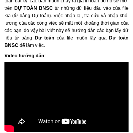
toán bất kỳ, các bạn muốn chạy ra giá trị toàn bộ hồ sơ mới
01/3/2022)
trên
DỰ TOÁN BNSC
từ những dữ liệu đầu vào của file
Khắc Tiệp 0981757527
11 Thg 6, 2025
0
214
kia (từ bảng Dự toán). Việc nhập lại, tra cứu và nhập khối
lượng của các công việc sẽ mất một khoảng thời gian của
Chi phí thẩm tra Thiết kế và thẩm tra Dự
các bạn, do vậy bài viết này sẽ hướng dẫn các bạn lấy dữ
toán khi nào thì được điều chỉnh k=1,2
liệu từ bảng
Dự toán
của file muốn lấy qua
Dự toán
Khắc Tiệp 0981757527
5 Thg 1, 2022
0
174
BNSC
để làm việc.
Video hướng dẫn:
1.1 Cài đặt phần mềm DỰ TOÁN BNSC
Khắc Tiệp 0981757527
10 Thg 6, 2025
0
150
3.1 Thẩm định file Dự toán BNSC
Khắc Tiệp 0981757527
9 Thg 5, 2022
0
140
2.56 Hướng dẫn xác định Chi phí chung
trên DỰ TOÁN BNSC
Khắc Tiệp 0981757527
7 Thg 2, 2020
0
140