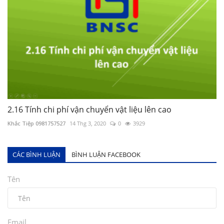
2.16 Tính chi phí vận chuyển vật liệu lên cao
Khắc Tiệp 0981757527
14 Thg 3, 2020
0
3929
CÁC BÌNH LUẬN
BÌNH LUẬN FACEBOOK
Tên
Email