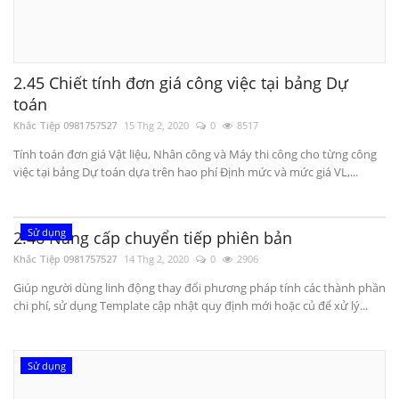
2.45 Chiết tính đơn giá công việc tại bảng Dự
toán
Khắc Tiệp 0981757527
15 Thg 2, 2020
0
8517
Tính toán đơn giá Vật liệu, Nhân công và Máy thi công cho từng công
việc tại bảng Dự toán dựa trên hao phí Định mức và mức giá VL,...
Sử dụng
2.46 Nâng cấp chuyển tiếp phiên bản
Khắc Tiệp 0981757527
14 Thg 2, 2020
0
2906
Giúp người dùng linh động thay đổi phương pháp tính các thành phần
chi phí, sử dụng Template cập nhật quy định mới hoặc củ để xử lý...
Sử dụng