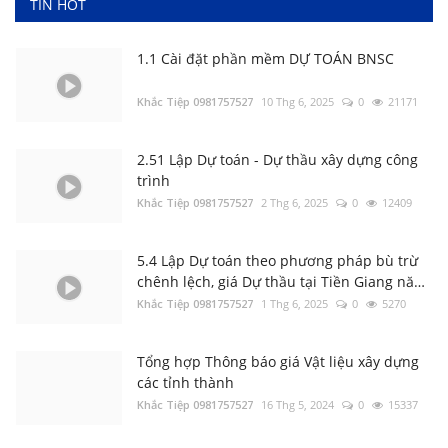
Khắc Tiệp 0981757527
14 Thg 8, 2025
0
24166
TIN HOT
1.1 Cài đặt phần mềm DỰ TOÁN BNSC
Khắc Tiệp 0981757527
10 Thg 6, 2025
0
21171
2.51 Lập Dự toán - Dự thầu xây dựng công
trình
Khắc Tiệp 0981757527
2 Thg 6, 2025
0
12409
3.1 Thẩm định file Dự toán BNSC
Khắc Tiệp 0981757527
9 Thg 5, 2022
0
157
5.4 Lập Dự toán theo phương pháp bù trừ
chênh lệch, giá Dự thầu tại Tiền Giang năm
2023
Khắc Tiệp 0981757527
1 Thg 6, 2025
0
5270
Nghị định 206/2026/NĐ-CP về quản lý chi
phí đầu tư xây dựng
Khắc Tiệp 0981757527
15 Thg 6, 2026
0
157
Tổng hợp Thông báo giá Vật liệu xây dựng
các tỉnh thành
Khắc Tiệp 0981757527
16 Thg 5, 2024
0
15337
Tổng hợp Thông báo giá Vật liệu xây dựng
các tỉnh thành