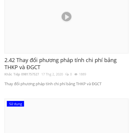
2.42 Thay đổi phương pháp tính chi phí bảng
THKP và ĐGCT
Khắc Tiệp 0981757527
17 Thg 2, 2020
0
1889
Thay đổi phương pháp tính chi phí bảng THKP và ĐGCT
2.51 Lập Dự toán - Dự thầu xây dựng công
Sử dụng
trình
Khắc Tiệp 0981757527
2 Thg 6, 2025
0
12409