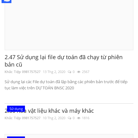
2.47 Sử dụng lại file dự toán đã chạy từ phiên
bản cũ
Khắc Tiệp 0981757527
13 Thg 2, 2020
0
2567
Sử dụng lại các File dự toán đã lập bằng các phiên bản trước để tiếp
tục làm việc trên DỰ TOÁN BNSC 2020
Sử dụng
2.50 Xóa vật liệu khác và máy khác
Khắc Tiệp 0981757527
10 Thg 2, 2020
0
1816