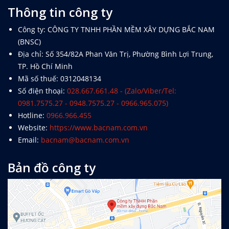
phí đầu tư xây dựng
Thông tin công ty
Khắc Tiệp 0981757527
15 Thg 6, 2026
0
157
Công ty: CÔNG TY TNHH PHẦN MỀM XÂY DỰNG BẮC NAM
(BNSC)
Tổng hợp Thông báo giá Vật liệu xây dựng
các tỉnh thành
Địa chỉ: Số 354/82A Phan Văn Trị, Phường Bình Lợi Trung,
Khắc Tiệp 0981757527
16 Thg 5, 2024
0
156
TP. Hồ Chí Minh
Mã số thuế: 0312048134
Số điện thoại:
028.667.661.48 - (Zalo/Viber/Tel:
Luật Đấu thầu số: 22/2023/QH15, Hiệu lực
0981.7575.27 - 0948.7575.27 - 0966.965.075)
áp dụng từ ngày 01/1/2024
Hotline:
0966.966.455
Khắc Tiệp 0981757527
30 Thg 6, 2023
0
147
Website:
https://www.bacnam.com.vn
Email:
bacnam@bacnam.com.vn
Văn bản Số: 5787/TCĐBVN-QLBTĐB: Phân
loại đường để tính cước vận tải đường bộ
Bản đồ công ty
Khắc Tiệp 0981757527
22 Thg 9, 2022
0
128
Tổng hợp Đơn giá XDCT và DVCI; Đơn giá
Nhân công, Giá ca máy; Hướng dẫn các tỉnh
thành
Khắc Tiệp 0981757527
14 Thg 8, 2025
0
321