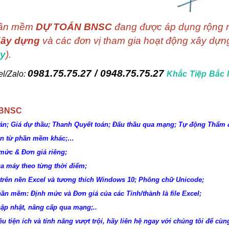
Phần mềm
DỰ TOÁN BNSC
đang được áp dụng rộng r
Xây dựng
và các đơn vị tham gia hoạt động xây dựng
ây
).
0981.75.75.27 / 0948.75.75.27
el/Zalo:
Khắc Tiệp Bắc
 BNSC
án; Giá dự thầu; Thanh Quyết toán; Đấu thầu qua mạng; Tự động Thẩm 
oán từ phần mềm khác;…
mức & Đơn giá riêng;
ca máy theo từng thời điểm;
trên nền Excel và tương thích Windows 10; Phông chữ Unicode;
hần mềm: Định mức và Đơn giá của các Tỉnh/thành là file Excel;
ập nhật, nâng cấp qua mạng;..
ều tiện ích và tính năng vượt trội, hãy liên hệ ngay với chúng tôi để cùng