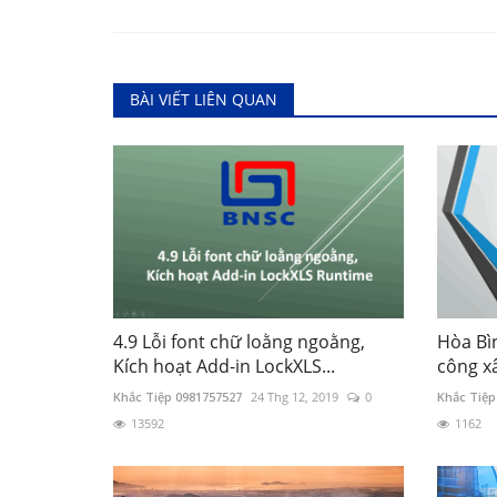
BÀI VIẾT LIÊN QUAN
4.9 Lỗi font chữ loằng ngoằng,
Hòa Bì
Kích hoạt Add-in LockXLS...
công x
Khắc Tiệp 0981757527
24 Thg 12, 2019
0
Khắc Tiệp
13592
1162