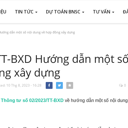
IỆU
TIN TỨC
DỰ TOÁN BNSC
TƯ VẤN
Đ
Hướng dẫn một số nội dung về hợp đồng xây dựng
TT-BXD Hướng dẫn một s
ng xây dựng
ed: 10 Thg 8, 2023 - 16:28
0
Facebook
Twitter
h
Thông tư số 02/2023/TT-BXD
về hướng dẫn một số nội dung