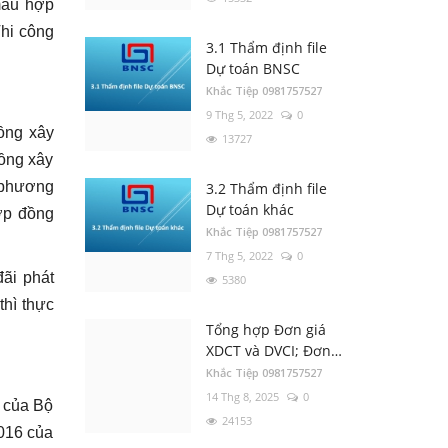
mẫu hợp
Thi công
Tổng hợp Thông báo
3.1 Thẩm định file
giá Vật liệu xây dựng
Dự toán BNSC
các tỉnh thành
Khắc Tiệp 0981757527
Khắc Tiệp 0981757527
16 Thg 5, 2024
0
9 Thg 5, 2022
0
151
đồng xây
13727
ồng xây
Luật Đấu thầu số:
 phương
3.2 Thẩm định file
22/2023/QH15, Hiệu
Dự toán khác
hợp đồng
lực áp dụng từ ngày
Khắc Tiệp 0981757527
Khắc Tiệp 0981757527
01/1/2024
30 Thg 6, 2023
0
7 Thg 5, 2022
0
138
đãi phát
5380
thì thực
4.6 Lỗi khởi tạo Excel
Tổng hợp Đơn giá
cannot access
XDCT và DVCI; Đơn
‘DTBN.xla’, The
Khắc Tiệp 0981757527
giá Nhân công, Giá
Khắc Tiệp 0981757527
document may be
27 Thg 12, 2019
0
ca máy; Hướng dẫn
14 Thg 8, 2025
0
read-only
6 của Bộ
các tỉnh thành
117
24153
016 của