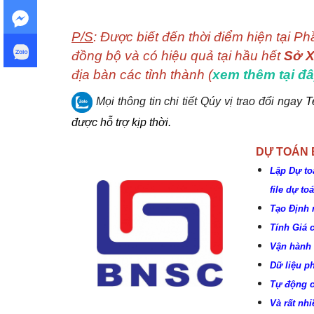
P/S
: Được biết đến thời điểm hiện tại 
đồng bộ và có hiệu quả tại hầu hết
Sở 
địa bàn các tỉnh thành (
xem thêm tại đ
Mọi thông tin chi tiết Qúy vị trao đổi ngay
T
được hỗ trợ kịp thời.
DỰ TOÁN
Lập Dự to
file dự t
Tạo Định 
Tính Giá 
Vận hành 
Dữ liệu p
Tự động c
Và rất nhi