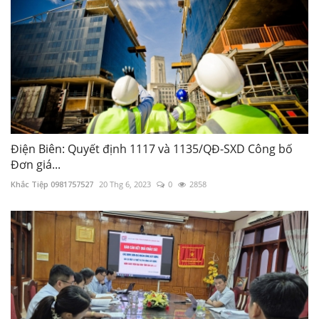
Điện Biên: Quyết định 1117 và 1135/QĐ-SXD Công bố
Đơn giá...
Khắc Tiệp 0981757527
20 Thg 6, 2023
0
2858
2.51 Lập Dự toán - Dự thầu xây dựng công
trình
Khắc Tiệp 0981757527
2 Thg 6, 2025
0
12410