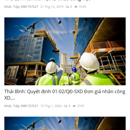
Khắc Tiệp 0981757527
21 Thg 12, 2019
0
3143
Thái Bình: Quyết định 01-02/QĐ-SXD Đơn giá nhân công
XD,...
Khắc Tiệp 0981757527
15 Thg 1, 2024
0
3197