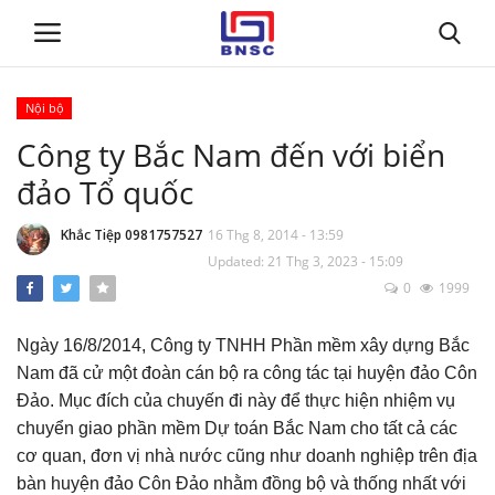
Nội bộ
Đăng nhập
Đăng ký
Công ty Bắc Nam đến với biển
đảo Tổ quốc
Trang chủ
Khắc Tiệp 0981757527
16 Thg 8, 2014 - 13:59
Giới thiệu
Updated: 21 Thg 3, 2023 - 15:09
0
1999
Tin tức
Ngày 16/8/2014, Công ty TNHH Phần mềm xây dựng Bắc
Dự toán BNSC
Nam đã cử một đoàn cán bộ ra công tác tại huyện đảo Côn
Đảo. Mục đích của chuyến đi này để thực hiện nhiệm vụ
Tư vấn
chuyển giao phần mềm Dự toán Bắc Nam cho tất cả các
cơ quan, đơn vị nhà nước cũng như doanh nghiệp trên địa
Đào Tạo
bàn huyện đảo Côn Đảo nhằm đồng bộ và thống nhất với