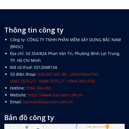
Khắc Tiệp 0981757527
30 Thg 6, 2023
0
137
3.2 Thẩm định file Dự toán khác
Khắc Tiệp 0981757527
7 Thg 5, 2022
0
5386
Tổng hợp Thông báo giá Vật liệu xây dựng
các tỉnh thành
Thông tin công ty
Khắc Tiệp 0981757527
16 Thg 5, 2024
0
132
Công ty: CÔNG TY TNHH PHẦN MỀM XÂY DỰNG BẮC NAM
(BNSC)
Nghị định 206/2026/NĐ-CP về quản lý chi
phí đầu tư xây dựng
Địa chỉ: Số 354/82A Phan Văn Trị, Phường Bình Lợi Trung,
Khắc Tiệp 0981757527
15 Thg 6, 2026
0
131
TP. Hồ Chí Minh
Mã số thuế: 0312048134
Số điện thoại:
028.667.661.48 - (Zalo/Viber/Tel:
Bộ Xây dựng: Quyết định 37; 38; 39/QĐ-BXD
0981.7575.27 - 0948.7575.27 - 0966.965.075)
Định mức Dịch vụ thoát nước; Dịch vụ cây
Hotline:
0966.966.455
xanh; Dịch vụ chiếu sáng đô thị
Khắc Tiệp 0981757527
17 Thg 1, 2025
0
129
Website:
https://www.bacnam.com.vn
Email:
bacnam@bacnam.com.vn
Tổng hợp Đơn giá XDCT và DVCI; Đơn giá
Nhân công, Giá ca máy; Hướng dẫn các tỉnh
Bản đồ công ty
thành
Khắc Tiệp 0981757527
14 Thg 8, 2025
0
302